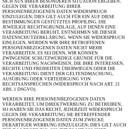
SICH AUS IHRER BESONDEREN SITUATION ERGEBEN,
GEGEN DIE VERARBEITUNG IHRER
PERSONENBEZOGENEN DATEN WIDERSPRUCH
EINZULEGEN; DIES GILT AUCH FÜR EIN AUF DIESE
BESTIMMUNGEN GESTÜTZTES PROFILING. DIE
JEWEILIGE RECHTSGRUNDLAGE, AUF DENEN EINE
VERARBEITUNG BERUHT, ENTNEHMEN SIE DIESER
DATENSCHUTZERKLÄRUNG. WENN SIE WIDERSPRUCH
EINLEGEN, WERDEN WIR IHRE BETROFFENEN
PERSONENBEZOGENEN DATEN NICHT MEHR
VERARBEITEN, ES SEI DENN, WIR KÖNNEN
ZWINGENDE SCHUTZWÜRDIGE GRÜNDE FÜR DIE
VERARBEITUNG NACHWEISEN, DIE IHRE INTERESSEN,
RECHTE UND FREIHEITEN ÜBERWIEGEN ODER DIE
VERARBEITUNG DIENT DER GELTENDMACHUNG,
AUSÜBUNG ODER VERTEIDIGUNG VON
RECHTSANSPRÜCHEN (WIDERSPRUCH NACH ART. 21
ABS. 1 DSGVO).
WERDEN IHRE PERSONENBEZOGENEN DATEN
VERARBEITET, UM DIREKTWERBUNG ZU BETREIBEN,
SO HABEN SIE DAS RECHT, JEDERZEIT WIDERSPRUCH
GEGEN DIE VERARBEITUNG SIE BETREFFENDER
PERSONENBEZOGENER DATEN ZUM ZWECKE
DERARTIGER WERBUNG EINZULEGEN; DIES GILT AUCH